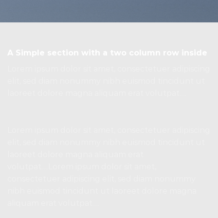
A Simple section with a two column row inside
Lorem ipsum dolor sit amet, consectetuer adipiscing
elit, sed diam nonummy nibh euismod tincidunt ut
laoreet dolore magna aliquam erat volutpat….
Lorem ipsum dolor sit amet, consectetuer adipiscing
elit, sed diam nonummy nibh euismod tincidunt ut
laoreet dolore magna aliquam erat
volutpat….Lorem ipsum dolor sit amet,
consectetuer adipiscing elit, sed diam nonummy
nibh euismod tincidunt ut laoreet dolore magna
aliquam erat volutpat….