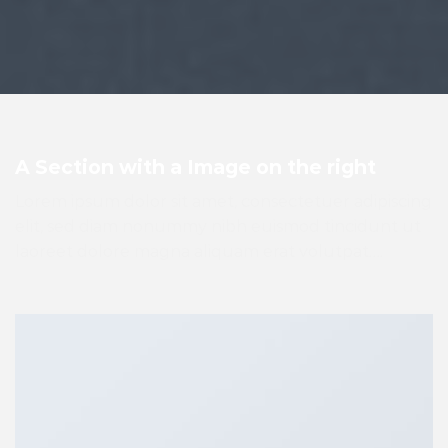
A Section with a Image on the right
Lorem ipsum dolor sit amet, consectetuer adipiscing
elit, sed diam nonummy nibh euismod tincidunt ut
laoreet dolore magna aliquam erat volutpat….